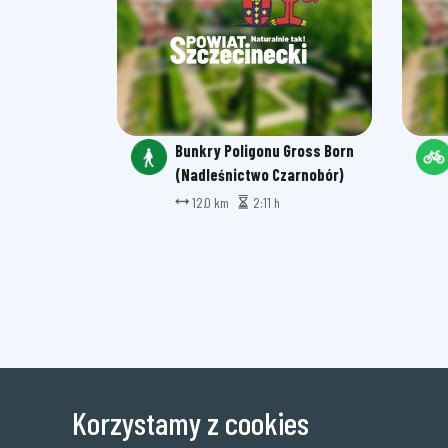
Bunkry Poligonu Gross Born
(Nadleśnictwo Czarnobór)
12.0 km
2:11 h
Korzystamy z cookies