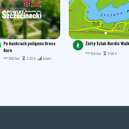
Po bunkrach poligonu Gross
Żółty Szlak Nordic Wal
Born
15.6 km
3:58 h
26.0 km
2:30 h
średni