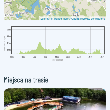
Leaflet
|
© Traseo Map
© OpenStreetMap contributors
225m
200m
wysokość m n.p.m.
175m
150m
0km
5km
10km
15km
20km
25km
30km
35km
40km
dystans (km)
Miejsca na trasie