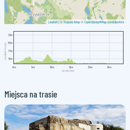
Leaflet
|
© Traseo Map
© OpenStreetMap contributors
225m
200m
wysokość m n.p.m.
175m
150m
0km
5km
10km
15km
20km
25km
dystans (km)
Miejsca na trasie